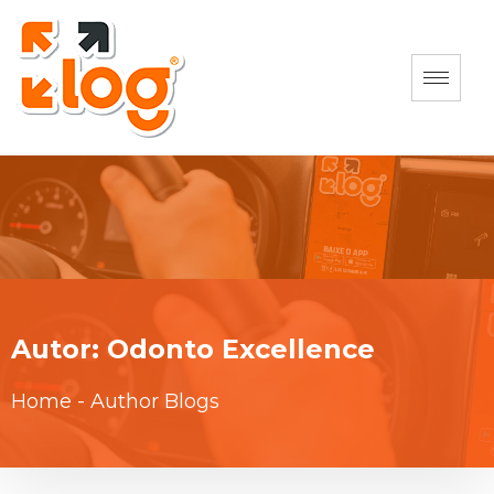
Autor:
Odonto Excellence
Home
-
Author Blogs