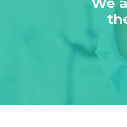
We a
th