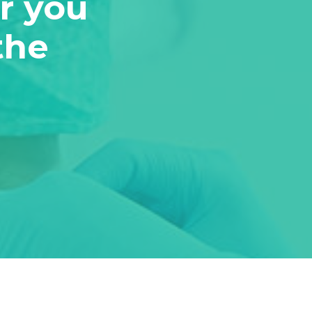
r you
the