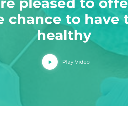
re pleased to offe
e chance to have 
healthy
Play Video